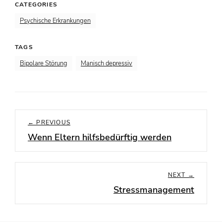
CATEGORIES
Psychische Erkrankungen
TAGS
Bipolare Störung
Manisch depressiv
Beitragsnavigation
← PREVIOUS
Wenn Eltern hilfsbedürftig werden
Previous
post:
NEXT →
Stressmanagement
Next
post: