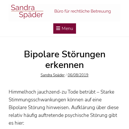
Skip
to
content
Menu
Bipolare Störungen
erkennen
Author
Posted
Sandra Späder
/
06/08/2019
On
Himmelhoch jauchzend-zu Tode betrübt – Starke
Stimmungsschwankungen können auf eine
Bipolare Störung hinweisen. Aufklärung über diese
relativ häufig auftretende
psychische Störung gibt
es hier: