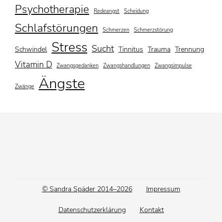
Psychotherapie
Redeangst
Scheidung
Schlafstörungen
Schmerzen
Schmerzstörung
Stress
Sucht
Schwindel
Tinnitus
Trauma
Trennung
Vitamin D
Zwangsgedanken
Zwangshandlungen
Zwangsimpulse
Ängste
Zwänge
Footer
© Sandra Späder 2014–2026
Impressum
menu
Datenschutzerklärung
Kontakt