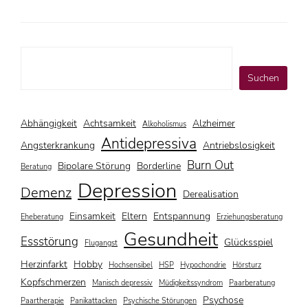
Suchen
Suchen
Abhängigkeit
Achtsamkeit
Alzheimer
Alkoholismus
Antidepressiva
Angsterkrankung
Antriebslosigkeit
Burn Out
Bipolare Störung
Borderline
Beratung
Depression
Demenz
Derealisation
Einsamkeit
Eltern
Entspannung
Eheberatung
Erziehungsberatung
Gesundheit
Essstörung
Glücksspiel
Flugangst
Herzinfarkt
Hobby
Hochsensibel
HSP
Hypochondrie
Hörsturz
Kopfschmerzen
Manisch depressiv
Müdigkeitssyndrom
Paarberatung
Psychose
Paartherapie
Panikattacken
Psychische Störungen