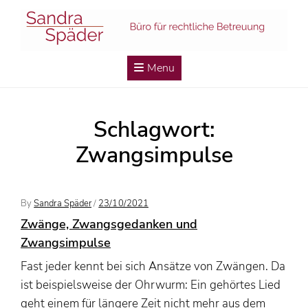
Skip
to
content
Menu
Schlagwort:
Zwangsimpulse
Posted
By
Sandra Späder
/
23/10/2021
On
Zwänge, Zwangsgedanken und
Zwangsimpulse
Fast jeder kennt bei sich Ansätze von Zwängen. Da
ist beispielsweise der Ohrwurm: Ein gehörtes Lied
geht einem für längere Zeit nicht mehr aus dem