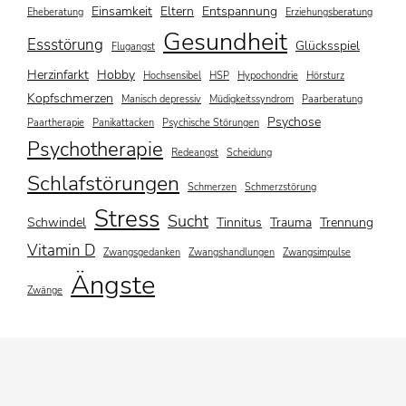
Einsamkeit
Eltern
Entspannung
Eheberatung
Erziehungsberatung
Gesundheit
Essstörung
Glücksspiel
Flugangst
Herzinfarkt
Hobby
Hochsensibel
HSP
Hypochondrie
Hörsturz
Kopfschmerzen
Manisch depressiv
Müdigkeitssyndrom
Paarberatung
Psychose
Paartherapie
Panikattacken
Psychische Störungen
Psychotherapie
Redeangst
Scheidung
Schlafstörungen
Schmerzen
Schmerzstörung
Stress
Sucht
Schwindel
Tinnitus
Trauma
Trennung
Vitamin D
Zwangsgedanken
Zwangshandlungen
Zwangsimpulse
Ängste
Zwänge