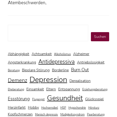
Atembeschwerden,
Suchen
Suchen
Abhängigkeit
Achtsamkeit
Alzheimer
Alkoholismus
Antidepressiva
Angsterkrankung
Antriebslosigkeit
Burn Out
Bipolare Störung
Borderline
Beratung
Depression
Demenz
Derealisation
Einsamkeit
Eltern
Entspannung
Eheberatung
Erziehungsberatung
Gesundheit
Essstörung
Glücksspiel
Flugangst
Herzinfarkt
Hobby
Hochsensibel
HSP
Hypochondrie
Hörsturz
Kopfschmerzen
Manisch depressiv
Müdigkeitssyndrom
Paarberatung