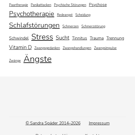
Psychose
Paartherapie
Panikattacken
Psychische Störungen
Psychotherapie
Redeangst
Scheidung
Schlafstörungen
Schmerzen
Schmerzstörung
Stress
Sucht
Schwindel
Tinnitus
Trauma
Trennung
Vitamin D
Zwangsgedanken
Zwangshandlungen
Zwangsimpulse
Ängste
Zwänge
Footer
© Sandra Späder 2014–2026
Impressum
menu