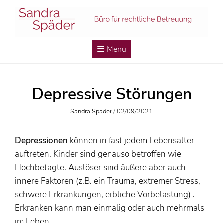
Skip
to
content
Menu
Depressive Störungen
Author
Posted
Sandra Späder
/
02/09/2021
On
Depressionen
können in fast jedem Lebensalter
auftreten. Kinder sind genauso betroffen wie
Hochbetagte. Auslöser sind äußere aber auch
innere Faktoren (z.B. ein Trauma, extremer Stress,
schwere Erkrankungen, erbliche Vorbelastung) .
Erkranken kann man einmalig oder auch mehrmals
im Leben.