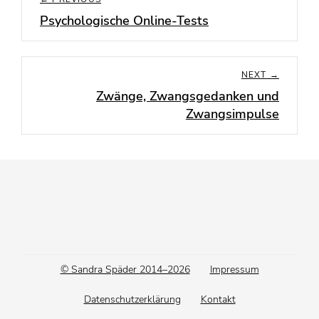
Psychologische Online-Tests
Previous
post:
NEXT →
Zwänge, Zwangsgedanken und
Next
Zwangsimpulse
post:
Footer
© Sandra Späder 2014–2026
Impressum
menu
Datenschutzerklärung
Kontakt