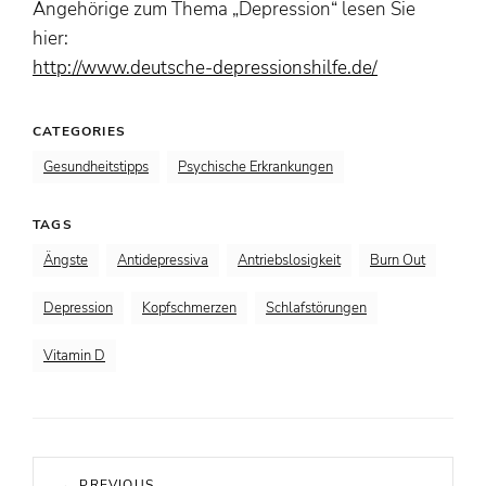
Angehörige zum Thema „Depression“ lesen Sie
hier:
http://www.deutsche-depressionshilfe.de/
CATEGORIES
Gesundheitstipps
Psychische Erkrankungen
TAGS
Ängste
Antidepressiva
Antriebslosigkeit
Burn Out
Depression
Kopfschmerzen
Schlafstörungen
Vitamin D
Beitragsnavigation
← PREVIOUS