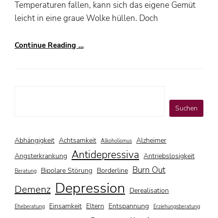
Temperaturen fallen, kann sich das eigene Gemüt
leicht in eine graue Wolke hüllen. Doch
Continue Reading …
Suchen
Suchen
Abhängigkeit
Achtsamkeit
Alzheimer
Alkoholismus
Antidepressiva
Angsterkrankung
Antriebslosigkeit
Burn Out
Bipolare Störung
Borderline
Beratung
Depression
Demenz
Derealisation
Einsamkeit
Eltern
Entspannung
Eheberatung
Erziehungsberatung