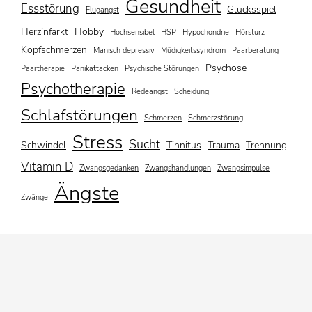
Gesundheit
Essstörung
Glücksspiel
Flugangst
Herzinfarkt
Hobby
Hochsensibel
HSP
Hypochondrie
Hörsturz
Kopfschmerzen
Manisch depressiv
Müdigkeitssyndrom
Paarberatung
Psychose
Paartherapie
Panikattacken
Psychische Störungen
Psychotherapie
Redeangst
Scheidung
Schlafstörungen
Schmerzen
Schmerzstörung
Stress
Sucht
Schwindel
Tinnitus
Trauma
Trennung
Vitamin D
Zwangsgedanken
Zwangshandlungen
Zwangsimpulse
Ängste
Zwänge